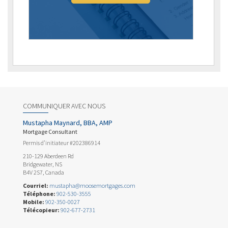
COMMUNIQUER AVEC NOUS
Mustapha Maynard, BBA, AMP
Mortgage Consultant
Permis d’initiateur #202386914
210-129 Aberdeen Rd
Bridgewater, NS
B4V 2S7, Canada
Courriel:
mustapha@moosemortgages.com
Téléphone:
902-530-3555
Mobile:
902-350-0027
Télécopieur:
902-677-2731