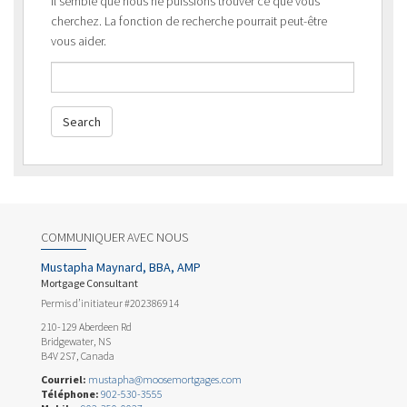
Il semble que nous ne puissions trouver ce que vous
cherchez. La fonction de recherche pourrait peut-être
vous aider.
COMMUNIQUER AVEC NOUS
Mustapha Maynard, BBA, AMP
Mortgage Consultant
Permis d’initiateur #202386914
210-129 Aberdeen Rd
Bridgewater, NS
B4V 2S7, Canada
Courriel:
mustapha@moosemortgages.com
Téléphone:
902-530-3555